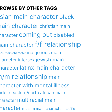
ROWSE BY OTHER TAGS
sian main character
black
ain character
christian main
coming out
disabled
haracter
f/f relationship
ain character
indigenous main
ndu main character
jewish main
haracter
intersex
latinx main character
haracter
/m relationship
main
haracter with mental illness
iddle eastern/north african main
multiracial main
haracter
haracter
muslim main character
pacific