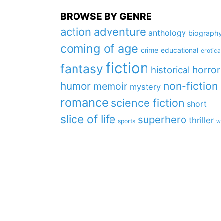
BROWSE BY GENRE
action
adventure
anthology
biograph
coming of age
crime
educational
erotica
fiction
fantasy
horror
historical
non-fiction
humor
memoir
mystery
romance
science fiction
short
slice of life
superhero
thriller
sports
w