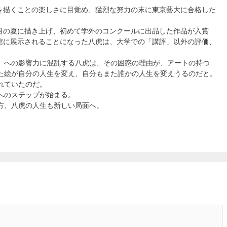
を描くことの楽しさに目覚め、猛烈な努力の末に東京藝大に合格した
。
目の夏に描き上げ、初めて学外のコンクールに出品した作品が入賞
館に展示されることになった八虎は、大学での「講評」以外の評価、
」への影響力に混乱する八虎は、その困惑の理由が、アートの持つ
た絵が自分の人生を変え、自分もまた誰かの人生を変えうるのだと。
れていたのだ。
へのステップが始まる。
方、八虎の人生も新しい局面へ。