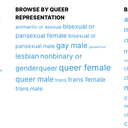
BROWSE BY QUEER
B
REPRESENTATION
a
y
bisexual or
aromantic or asexual
m
pansexual female
bisexual or
c
gay male
pansexual male
genderfluid
m
lesbian
nonbinary or
hi
queer female
genderqueer
c
ar
c
queer male
trans female
trans
m
trans male
c
m
c
c