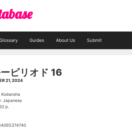
tabase
Glossary
Guides
About Us
Submit
ーピリオド 16
R 21, 2024
: Kodansha
: Japanese
92 p.
784065374740