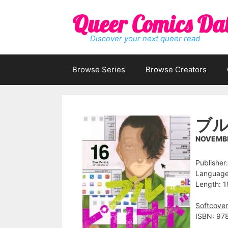
Skip
Queer Comics Da
to
content
Discover your next queer read
Browse Series
Browse Creators
ブル
NOVEMBE
Publisher
Language
Length: 1
Softcover
ISBN: 9