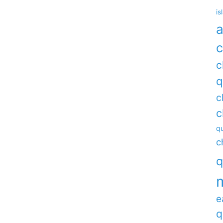
is
a
c
c
q
c
c
qu
c
q
e
q