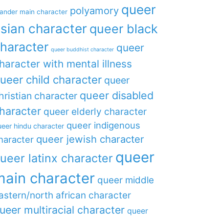
queer
polyamory
lander main character
sian character
queer black
haracter
queer
queer buddhist character
haracter with mental illness
ueer child character
queer
queer disabled
hristian character
haracter
queer elderly character
queer indigenous
eer hindu character
queer jewish character
haracter
queer
ueer latinx character
main character
queer middle
astern/north african character
ueer multiracial character
queer